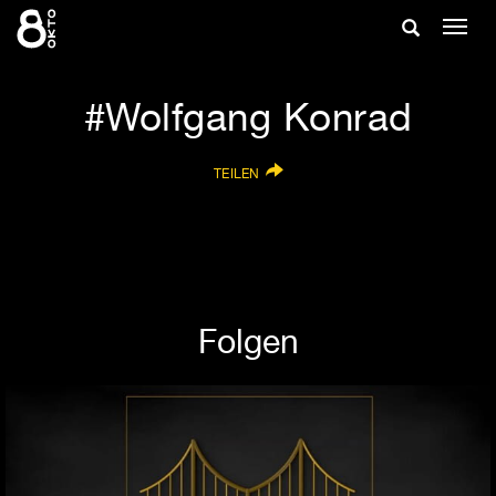
Zum
Suche
Navig
Inhalt
ein-/
springen
ein-/ausble
Wolfgang Konrad
TEILEN
Folgen