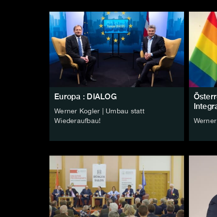
Europa : DIALOG
Österr
Integr
Werner Kogler | Umbau statt
Wiederaufbau!
Werner