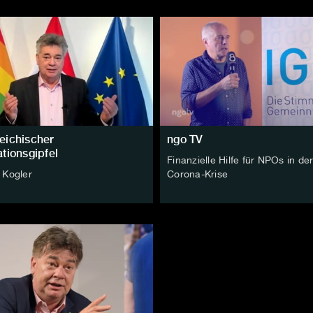
eichischer
ngo TV
ationsgipfel
Finanzielle Hilfe für NPOs in de
 Kogler
Corona-Krise