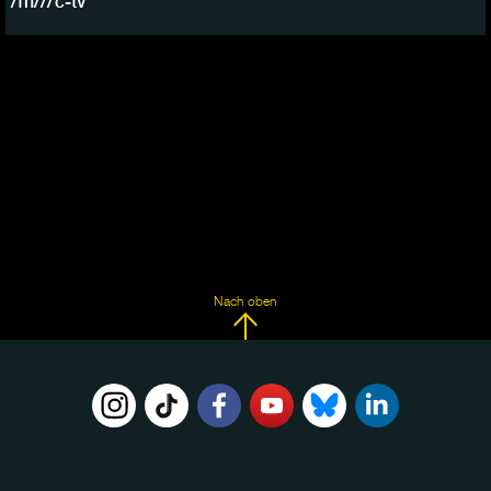
/fh///c-tv
Nach oben
FOLGE
UNS
AUF: