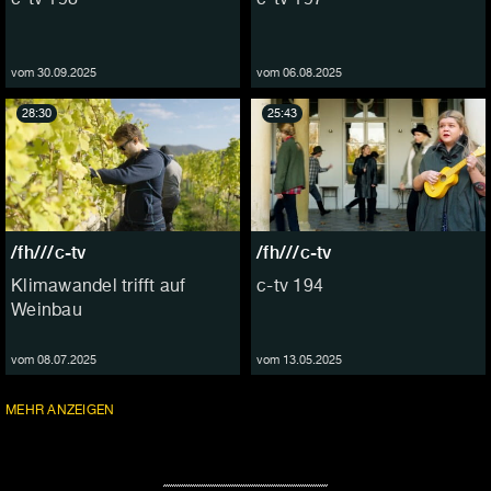
vom 30.09.2025
vom 06.08.2025
28:30
25:43
/fh///c-tv
/fh///c-tv
Klimawandel trifft auf
c-tv 194
Weinbau
vom 08.07.2025
vom 13.05.2025
FOLGEN
MEHR
ANZEIGEN