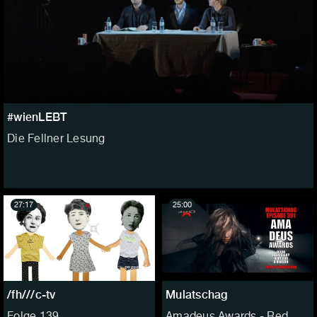
#wienLEBT
Die Fellner Lesung
27:17
25:00
/fh///c-tv
Mulatschag
Folge 139
Amadeus Awards - Red