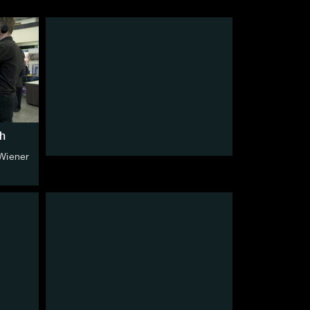
h
Wiener