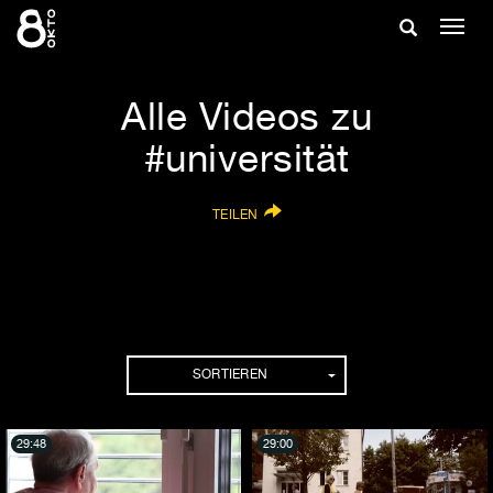
Zum
Suche
Navig
Inhalt
ein-/
springen
ein-/ausble
Alle Videos zu
#universität
TEILEN
SORTIEREN
29:48
29:00