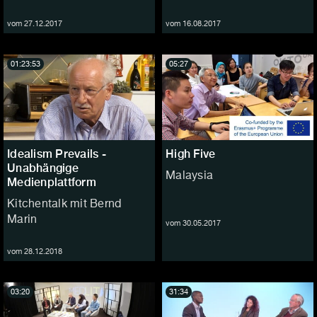
vom 27.12.2017
vom 16.08.2017
01:23:53
05:27
Idealism Prevails -
High Five
Unabhängige
Malaysia
Medienplattform
Kitchentalk mit Bernd
Marin
vom 30.05.2017
vom 28.12.2018
03:20
31:34