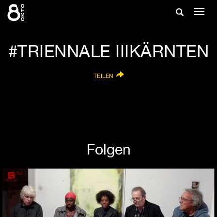
Zum
Suche
Navig
Inhalt
ein-/
springen
ein-/ausble
TRIENNALE IIIKÄRNTEN
TEILEN
Folgen