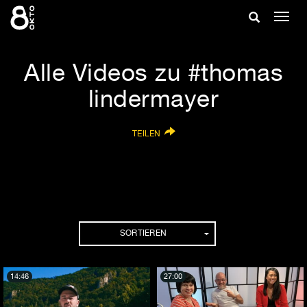
Zum
Suche
Navig
Inhalt
ein-/
springen
ein-/ausble
Alle Videos zu #thomas
lindermayer
TEILEN
SORTIEREN
14:46
27:00