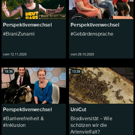
Perspektivenwechsel
Perspektivenwechsel
#BraniZunami
#Gebärdensprache
vom 12.11.2020
vom 29.10.2020
18:36
13:39
Perspektivenwechsel
UniCut
#Barrierefreiheit &
Biodiversität – Wie
#Inklusion
schützen wir die
Artenvielfalt?