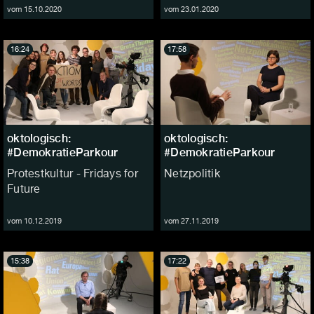
vom 15.10.2020
vom 23.01.2020
16:24
17:58
oktologisch:
oktologisch:
#DemokratieParkour
#DemokratieParkour
Protestkultur - Fridays for
Netzpolitik
Future
vom 10.12.2019
vom 27.11.2019
15:38
17:22