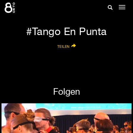
Zum
Suche
Navig
Inhalt
ein-/
springen
ein-/ausble
Tango En Punta
TEILEN
Folgen