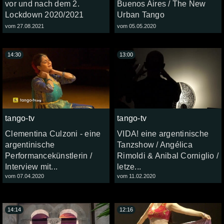
vor und nach dem 2.
Buenos Aires / The New
Lockdown 2020/2021
Urban Tango
vom 27.08.2021
vom 05.05.2020
14:30
13:00
tango-tv
tango-tv
Clementina Culzoni - eine
VIDA! eine argentinische
argentinische
Tanzshow / Angélica
Performancekünstlerin /
Rimoldi & Anibal Corniglio /
Interview mit...
letze...
vom 07.04.2020
vom 11.02.2020
14:14
12:16