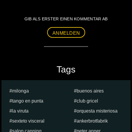
GIB ALS ERSTER EINEN KOMMENTAR AB
ANMELDEN
Tags
milonga
buenos aires
tango en punta
club gricel
la viruta
orquesta misteriosa
sexteto visceral
ankerbrotfabrik
salon canning
peter anner