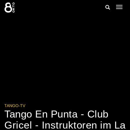
Zum
Suche
Navig
Inhalt
ein-/
springen
ein-/ausble
TANGO-TV
Tango En Punta - Club
Gricel - Instruktoren im La