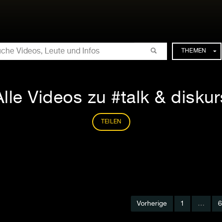
CHE
THEMEN
Alle Videos zu #talk & diskur
TEILEN
Vorherige
1
…
6