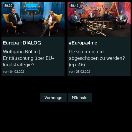
59:32
59:49
Europa : DIALOG
#Europa4me
Wolfgang Böhm |
Gekommen, um
Enttäuschung über EU-
abgeschoben zu werden?
Impfstrategie?
(ep. 45)
vom 04.03.2021
vom 25.02.2021
Vorherige
Nächste