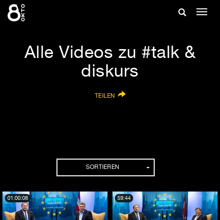
Zum
Suche
Navig
Inhalt
ein-/
springen
ein-/ausble
Alle Videos zu #talk &
diskurs
TEILEN
SORTIEREN
01:00:08
59:44