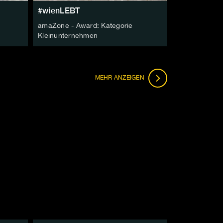
#wienLEBT
amaZone - Award: Kategorie
Kleinunternehmen
FOLGEN
MEHR
ANZEIGEN