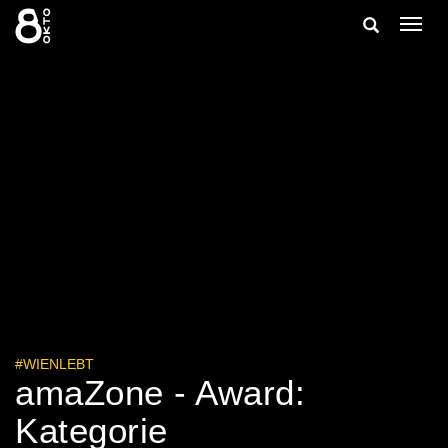
Zum
Suche
Navig
Inhalt
ein-/
springen
ein-/ausble
#WIENLEBT
amaZone - Award:
Kategorie