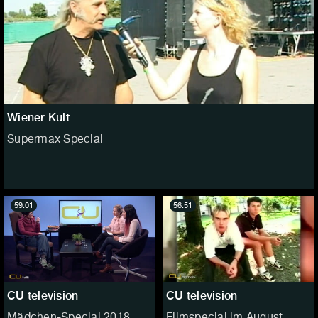
Wiener Kult
Supermax Special
59:01
56:51
CU television
CU television
Mädchen-Special 2018
Filmspecial im August