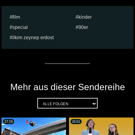
film
kinder
special
90er
ilkim zeynep erdost
Mehr aus dieser Sendereihe
27:19
26:51