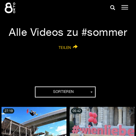
Zum
Suche
Navig
Inhalt
ein-/
springen
ein-/ausble
Alle Videos zu #sommer
TEILEN
SORTIEREN
27:19
05:42