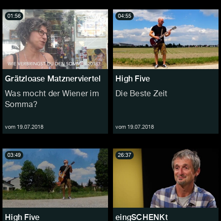
01:56
04:55
Grätzloase Matznerviertel
High Five
Was mocht der Wiener im
Die Beste Zeit
Somma?
vom 19.07.2018
vom 19.07.2018
03:49
26:37
High Five
eingSCHENKt