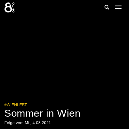
Zum
Suche
Navig
Inhalt
ein-/
springen
ein-/ausble
#WIENLEBT
Sommer in Wien
Folge vom Mi., 4.08.2021