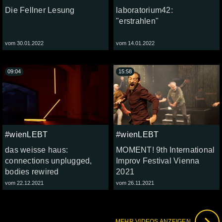
Die Fellner Lesung
laboratorium42:
"erstrahlen"
vom 30.01.2022
vom 14.01.2022
09:04
15:58
#wienLEBT
#wienLEBT
das weisse haus:
MOMENT! 9th International
connections unplugged,
Improv Festival Vienna
bodies rewired
2021
vom 22.12.2021
vom 26.11.2021
MEHR VIDEOS ANZEIGEN