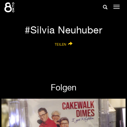
Zum
Suche
Navig
Inhalt
ein-/
springen
ein-/ausble
Silvia Neuhuber
TEILEN
Folgen