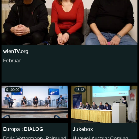
wienTV.org
Februar
01:00:00
13:42
Europa : DIALOG
Jukebox
Doris Vettermann, Raimund
Huawei Austria: Coming-