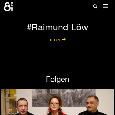
Zum
Suche
Navig
Inhalt
ein-/
springen
ein-/ausble
Raimund Löw
TEILEN
Folgen