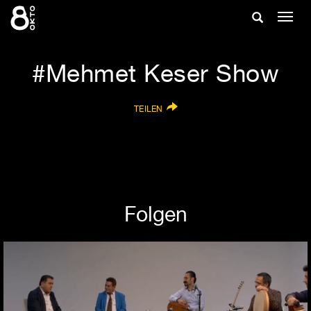
Zum
Suche
Navig
Inhalt
ein-/
springen
ein-/ausble
Mehmet Keser Show
TEILEN
Folgen