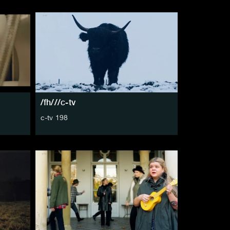
/fh///c-tv
c-tv 198