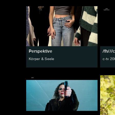
Perspektive
/fh///c
Körper & Seele
c-tv 20