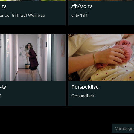
-tv
/fh///c-tv
ndel trifft auf Weinbau
c-tv 194
-tv
Perspektive
2
Gesundheit
Vorherige