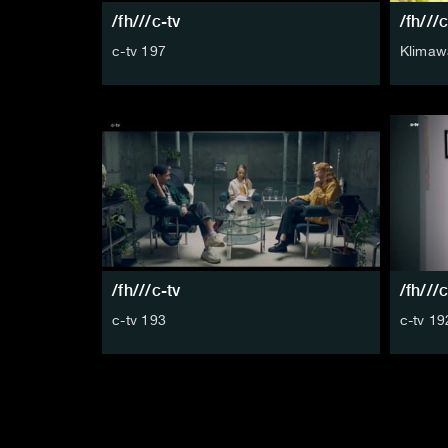
/fh///c-tv
/fh///c
c-tv 197
Klimawa
/fh///c-tv
/fh///c
c-tv 193
c-tv 19