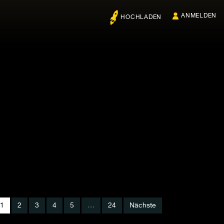
ANMELDEN
HOCHLADEN
1
2
3
4
5
…
24
Nächste