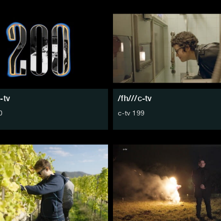
-tv
/fh///c-tv
0
c-tv 199