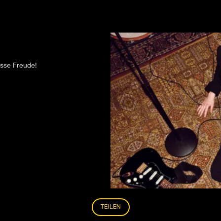
osse Freude!
TEILEN