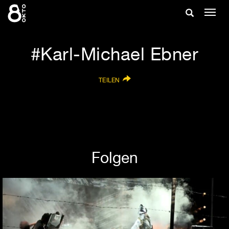
Zum
Suche
Navig
Inhalt
ein-/
springen
ein-/ausble
Karl-Michael Ebner
TEILEN
Folgen