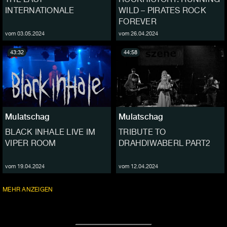
INTERNATIONALE
WILD – PIRATES ROCK
FOREVER
vom 03.05.2024
vom 26.04.2024
43:32
44:58
Mulatschag
Mulatschag
BLACK INHALE LIVE IM
TRIBUTE TO
VIPER ROOM
DRAHDIWABERL PART2
vom 19.04.2024
vom 12.04.2024
FOLGEN
MEHR
ANZEIGEN