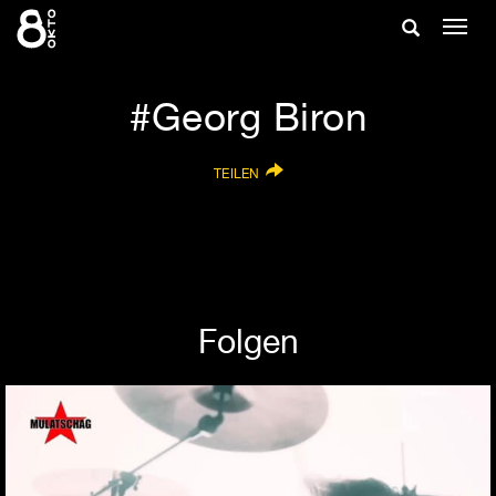
Zum
Suche
Navig
Inhalt
ein-/
springen
ein-/ausble
Georg Biron
TEILEN
Folgen