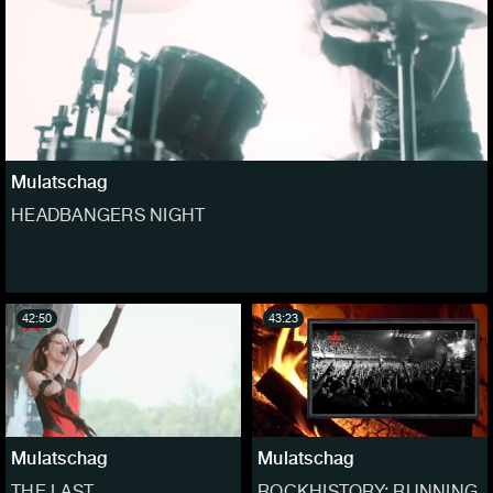
Mulatschag
HEADBANGERS NIGHT
42:50
43:23
Mulatschag
Mulatschag
THE LAST
ROCKHISTORY: RUNNING