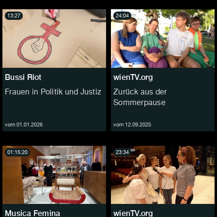
13:27
24:04
Bussi Riot
wienTV.org
Frauen in Politik und Justiz
Zurück aus der
Sommerpause
vom 01.01.2026
vom 12.09.2025
01:15:20
23:34
Musica Femina
wienTV.org