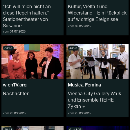
"Ich will mich nicht an
Kultur, Vielfalt und
diese Regeln halten." -
Widerstand – Ein Rückblick
Stationentheater von
auf wichtige Ereignisse
Susanne...
vom 09.05.2025
vom 31.07.2025
24:13
44:23
wienTV.org
Musica Femina
Nachrichten
Vienna City Gallery Walk
und Ensemble REIHE
Zykan +
vom 28.03.2025
vom 25.03.2025
28:18
01:43:33