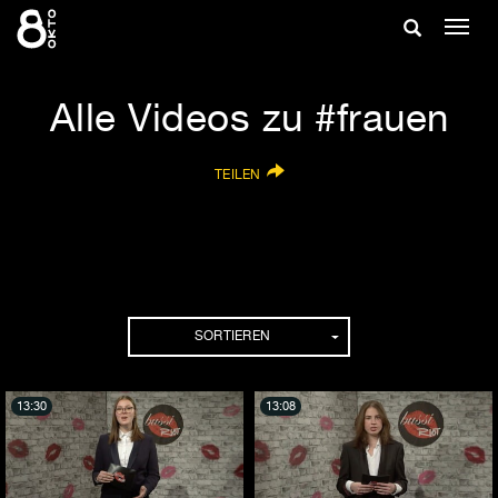
Zum
Suche
Navig
Inhalt
ein-/
springen
ein-/ausble
Alle Videos zu #frauen
TEILEN
SORTIEREN
13:30
13:08