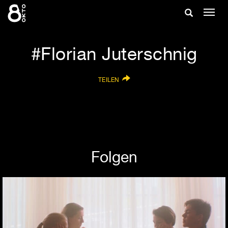
Zum
Suche
Navig
Inhalt
ein-/
springen
ein-/ausble
Florian Juterschnig
TEILEN
Folgen