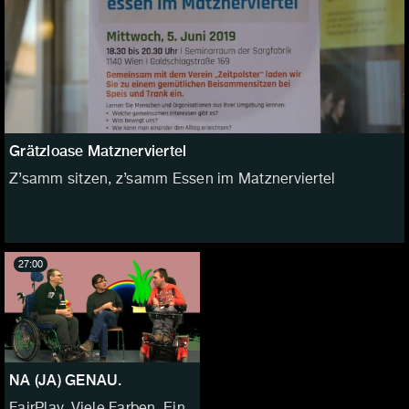
Grätzloase Matznerviertel
Z’samm sitzen, z’samm Essen im Matznerviertel
27:00
NA (JA) GENAU.
FairPlay. Viele Farben. Ein