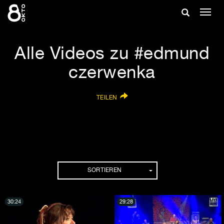
Zum
Suche
Navig
Inhalt
ein-/
springen
ein-/ausble
Alle Videos zu #edmund
czerwenka
TEILEN
SORTIEREN
30:24
29:28