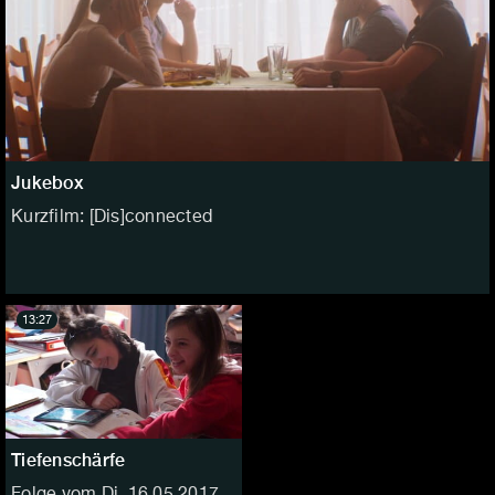
Jukebox
Kurzfilm: [Dis]connected
13:27
Tiefenschärfe
Folge vom Di, 16.05.2017