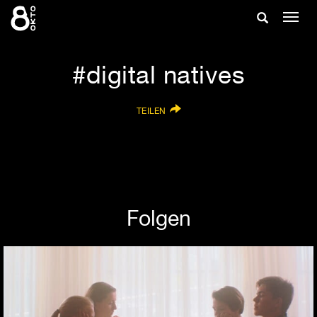
Zum
Suche
Navig
Inhalt
ein-/
springen
ein-/ausble
digital natives
TEILEN
Folgen