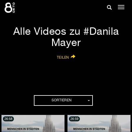
Zum
Suche
Navig
Inhalt
ein-/
springen
ein-/ausble
Alle Videos zu #Danila
Mayer
TEILEN
SORTIEREN
26:58
26:59