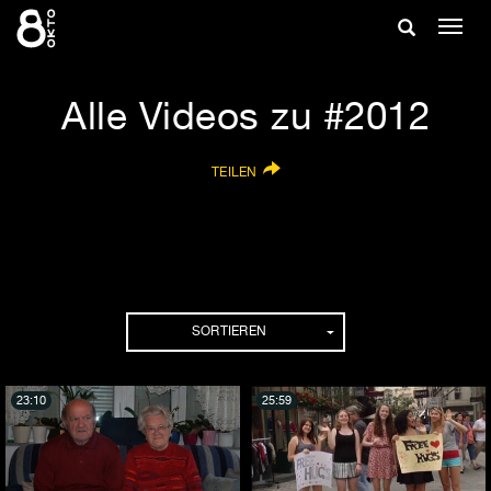
Zum
Suche
Navig
Inhalt
ein-/
springen
ein-/ausble
Alle Videos zu #2012
TEILEN
SORTIEREN
23:10
25:59