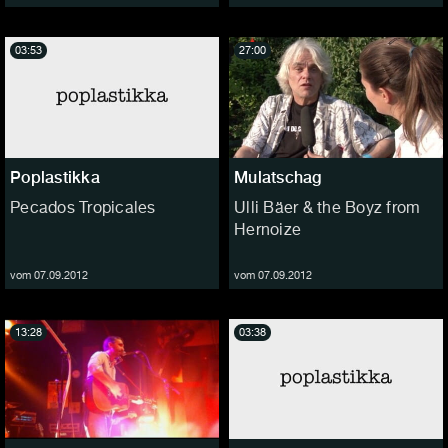
03:53
27:00
Poplastikka
Mulatschag
Pecados Tropicales
Ulli Bäer & the Boyz from
Hernoize
vom 07.09.2012
vom 07.09.2012
13:28
03:38