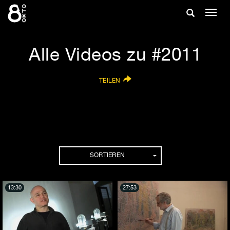
Zum
Suche
Navig
Inhalt
ein-/
springen
ein-/ausble
Alle Videos zu #2011
TEILEN
SORTIEREN
13:30
27:53