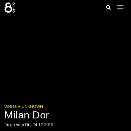
Zum
Suche
Navig
Inhalt
ein-/
springen
ein-/ausble
WRITER UNKNOWN
Milan Dor
Folge vom Di., 24.12.2019