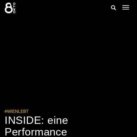
Zum
Suche
Navig
Inhalt
ein-/
springen
ein-/ausble
#WIENLEBT
INSIDE: eine
Performance