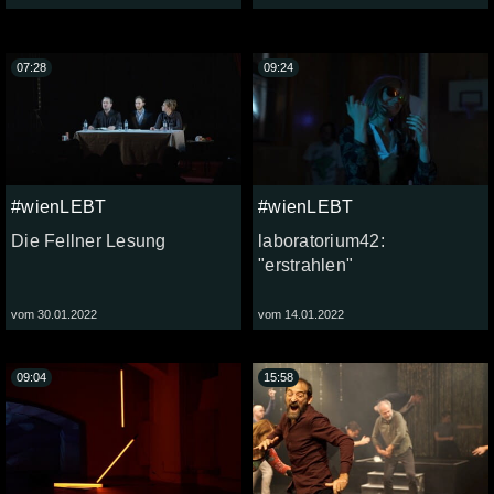
07:28
09:24
#wienLEBT
#wienLEBT
Die Fellner Lesung
laboratorium42:
"erstrahlen"
vom 30.01.2022
vom 14.01.2022
09:04
15:58