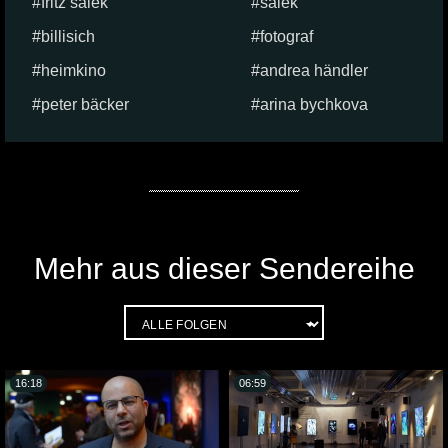
fritz salek
salek
billisich
fotograf
heimkino
andrea händler
peter bäcker
arina bychkova
Mehr aus dieser Sendereihe
16:18
06:59