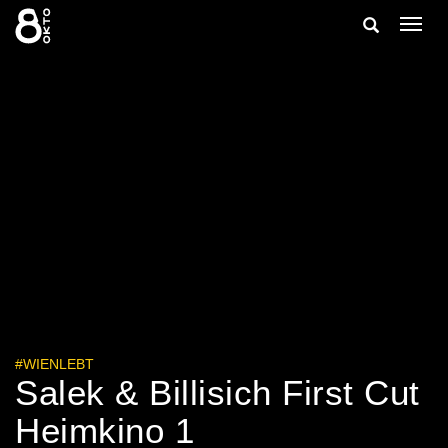
Zum
Suche
Navig
Inhalt
ein-/
springen
ein-/ausble
#WIENLEBT
Salek & Billisich First Cut
Heimkino 1