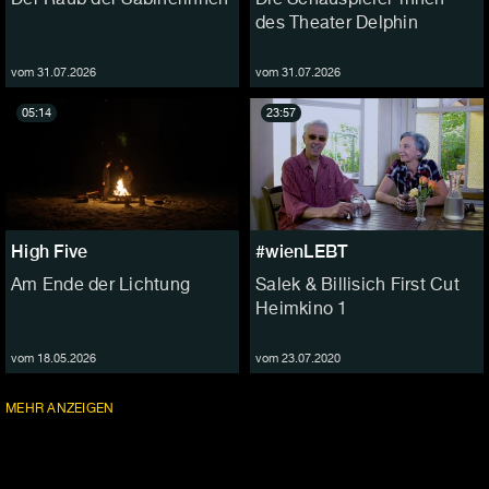
des Theater Delphin
vom 31.07.2026
vom 31.07.2026
05:14
23:57
High Five
#wienLEBT
Am Ende der Lichtung
Salek & Billisich First Cut
Heimkino 1
vom 18.05.2026
vom 23.07.2020
FOLGEN
MEHR
ANZEIGEN