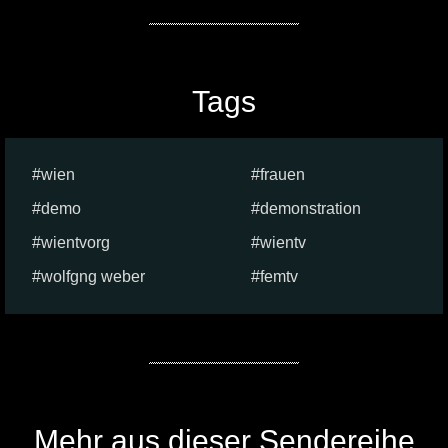
Tags
wien
frauen
demo
demonstration
wientvorg
wientv
wolfgng weber
femtv
Mehr aus dieser Sendereihe