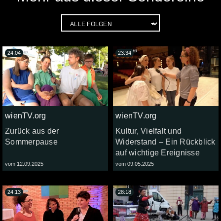
24:04
23:34
wienTV.org
wienTV.org
Zurück aus der
Kultur, Vielfalt und
Sommerpause
Widerstand – Ein Rückblick
auf wichtige Ereignisse
vom 12.09.2025
vom 09.05.2025
24:13
28:18