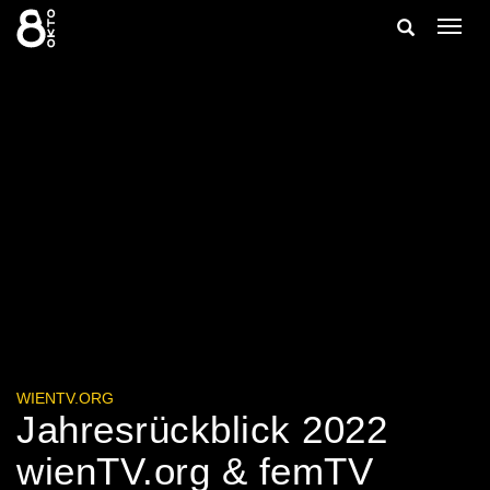
Zum
Suche
Navig
Inhalt
ein-/
springen
ein-/ausble
WIENTV.ORG
Jahresrückblick 2022
wienTV.org & femTV