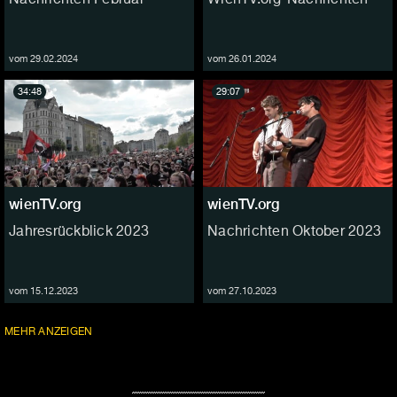
vom 29.02.2024
vom 26.01.2024
34:48
29:07
wienTV.org
wienTV.org
Jahresrückblick 2023
Nachrichten Oktober 2023
vom 15.12.2023
vom 27.10.2023
FOLGEN
MEHR
ANZEIGEN