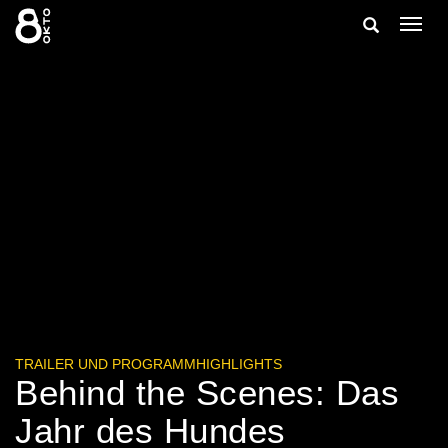
Zum
Suche
Navig
Inhalt
ein-/
springen
ein-/ausble
TRAILER UND PROGRAMMHIGHLIGHTS
Behind the Scenes: Das
Jahr des Hundes