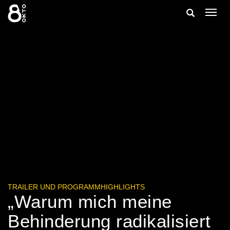
Zum
Suche
Navig
Inhalt
ein-/
springen
ein-/ausble
TRAILER UND PROGRAMMHIGHLIGHTS
„Warum mich meine
Behinderung radikalisiert