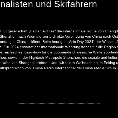
nalisten und Skifahrern
Fluggesellschaft „Hainan Airlines“ die internationale Route von Chengdu
Shenzhen nach Wien die vierte direkte Verbindung von China nach Öst
 Nantong in China eröffnet. Beim heurigen „Asia Day 2024“ der Wirtscha
en. Für 2024 erwartet der Internationale Währungsfonds für die Region 
österreichisches Know-how für die boomende chinesische Wintersportindu
hou, sowie in der Hightech-Metropole Shenzhen, die soziale und kulture
Nähe von Shanghai eröffnet. Und, wir feiern Weihnachten, in Peking un
tsproduktion von „China Radio International der China Media Group“ un