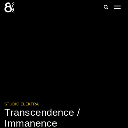
Zum
Suche
Navig
Inhalt
ein-/
springen
ein-/ausble
STUDIO ELEKTRA
Transcendence /
Immanence