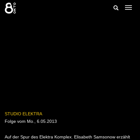
Zum
Suche
Navig
Inhalt
ein-/
springen
ein-/ausble
STUDIO ELEKTRA
Folge vom Mo., 6.05.2013
Auf der Spur des Elektra Komplex. Elisabeth Samsonow erzählt