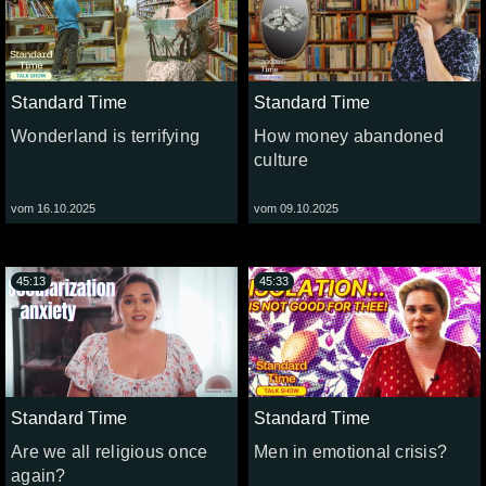
Standard Time
Standard Time
Wonderland is terrifying
How money abandoned
culture
vom 16.10.2025
vom 09.10.2025
45:13
45:33
Standard Time
Standard Time
Are we all religious once
Men in emotional crisis?
again?