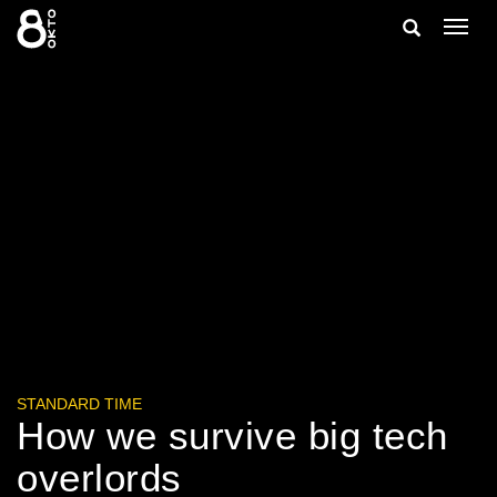
Zum
Suche
Navig
Inhalt
ein-/
springen
ein-/ausble
STANDARD TIME
How we survive big tech
overlords