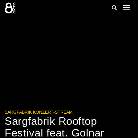
Zum
Suche
Navig
Inhalt
ein-/
springen
ein-/ausble
SARGFABRIK KONZERT-STREAM
Sargfabrik Rooftop
Festival feat. Golnar