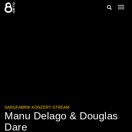
Zum
Suche
Navig
Inhalt
ein-/
springen
ein-/ausble
SARGFABRIK KONZERT-STREAM
Manu Delago & Douglas
Dare