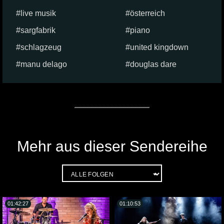
live musik
österreich
sargfabrik
piano
schlagzeug
united kingdown
manu delago
douglas dare
Mehr aus dieser Sendereihe
01:42:27
01:10:53