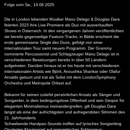
Folge vom Sa., 14.06.2025
Die in London lebenden Musiker Manu Delago & Douglas Dare
feierten 2023 ihre Live-Premiere als Duo mit ausverkauften
Shows in Österreich. In den vergangenen Jahren veröffentlichten
sie bereits gegenseitige Feature-Tracks, in Bälde erscheint die
erste gemeinsame Single des Duos, gefolgt von einer
internationalen Tour samt neuem Programm. Der Grammy
nominierte Percussionist und Schlagzeuger Manu Delago ist in
verschiedenen Besetzungen bereits in über 50 Ländern
aufgetreten. Darüber hinaus ist er bis heute mit verschiedenen
internationalen Artists wie Björk, Anoushka Shankar oder Olafur
Arnalds getourt und trat als Solist mit dem LondonSymphony
Orchestra und Metropole Orkest auf.
Bekannt für seinen zutiefst persönlichen Ansatz als Sänger und
Songwriter, in dem bedingungslose Offenheit und sein Gespür für
eleganten Minimalismus ineinandergreifen, gilt Douglas Dare
längst als eine der aufrichtigsten und aufregendsten Stimmen des
21. Jahrhunderts.
Schwebende Handpan-Sounds treffen auf lyrisches Songwriting.
Opulentes Klavierspiel auf energetisches Schlagzeug.