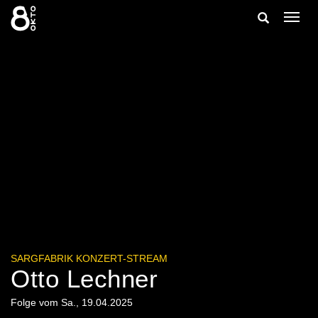
Zum
Suche
Navig
Inhalt
ein-/
springen
ein-/ausble
SARGFABRIK KONZERT-STREAM
Otto Lechner
Folge vom Sa., 19.04.2025