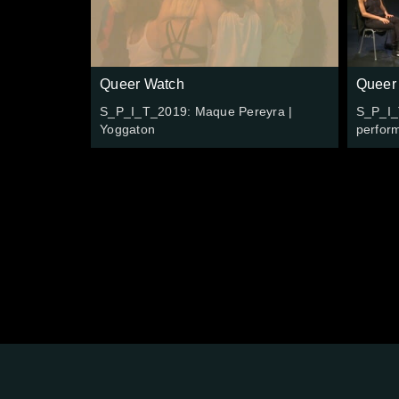
Queer Watch
Queer
S_P_I_T_2019: Maque Pereyra |
S_P_I_
Yoggaton
perfor