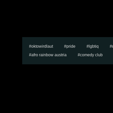
oktowirdlaut
pride
lgbtiq
afro rainbow austria
comedy club