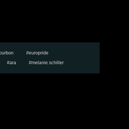
ourbon
europride
ara
melanie schiller
e