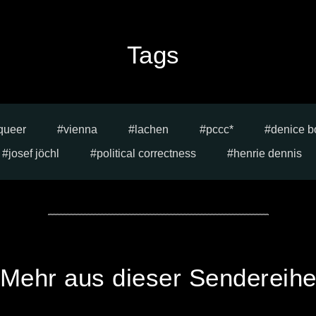
Tags
queer
vienna
lachen
pccc*
denice b
josef jöchl
political correctness
henrie dennis
Mehr aus dieser Sendereih