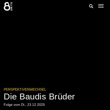
Zum
Suche
Navig
Inhalt
ein-/
springen
ein-/ausble
PERSPEKTIVENWECHSEL
Die Baudis Brüder
Folge vom Di., 23.12.2025